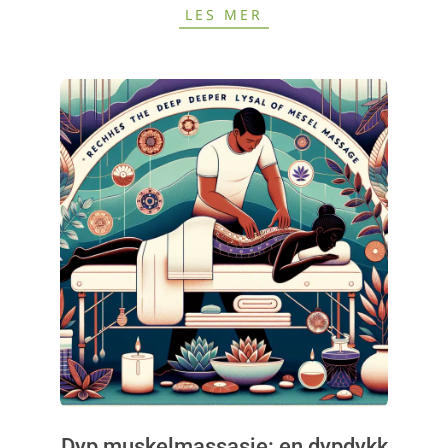
LES MER
Dyp muskelmassasje: en dypdykk