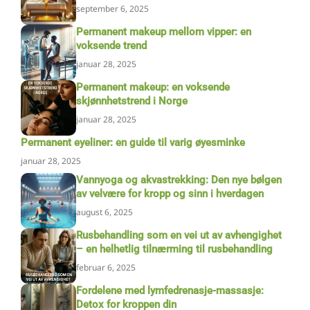
september 6, 2025
Permanent makeup mellom vipper: en
voksende trend
januar 28, 2025
Permanent makeup: en voksende
skjønnhetstrend i Norge
januar 28, 2025
Permanent eyeliner: en guide til varig øyesminke
januar 28, 2025
Vannyoga og akvastrekking: Den nye bølgen
av velvære for kropp og sinn i hverdagen
august 6, 2025
Rusbehandling som en vei ut av avhengighet
– en helhetlig tilnærming til rusbehandling
februar 6, 2025
Fordelene med lymfedrenasje-massasje:
Detox for kroppen din