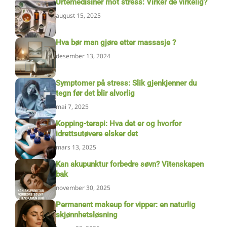
Urtemedisiner mot stress: Virker de virkelig?
august 15, 2025
Hva bør man gjøre etter massasje ?
desember 13, 2024
Symptomer på stress: Slik gjenkjenner du
tegn før det blir alvorlig
mai 7, 2025
Kopping-terapi: Hva det er og hvorfor
idrettsutøvere elsker det
mars 13, 2025
Kan akupunktur forbedre søvn? Vitenskapen
bak
november 30, 2025
Permanent makeup for vipper: en naturlig
skjønnhetsløsning