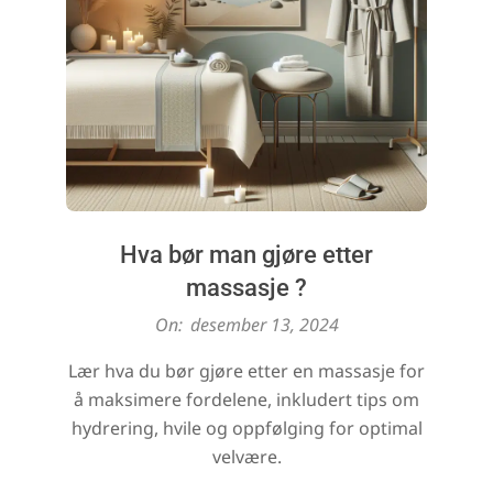
Hva bør man gjøre etter
massasje ?
2024-
On:
desember 13, 2024
12-
Lær hva du bør gjøre etter en massasje for
13
å maksimere fordelene, inkludert tips om
hydrering, hvile og oppfølging for optimal
velvære.