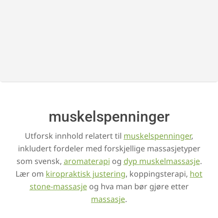
S
p
a
muskelspenninger
Utforsk innhold relatert til
muskelspenninger
,
inkludert fordeler med forskjellige massasjetyper
som svensk,
aromaterapi
og
dyp muskelmassasje
.
Lær om
kiropraktisk justering
, koppingsterapi,
hot
stone-massasje
og hva man bør gjøre etter
massasje
.