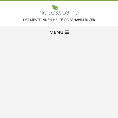
Skip
to
H
content
DET MESTE INNEN HELSE OG BEHANDLINGER
Primary
e
MENU
Navigation
Menu
l
s
e
&