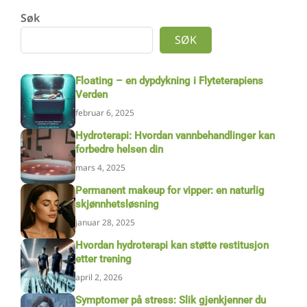
Søk
SØK
Floating – en dypdykning i Flyteterapiens
Verden
februar 6, 2025
Hydroterapi: Hvordan vannbehandlinger kan
forbedre helsen din
mars 4, 2025
Permanent makeup for vipper: en naturlig
skjønnhetsløsning
januar 28, 2025
Hvordan hydroterapi kan støtte restitusjon
etter trening
april 2, 2026
Symptomer på stress: Slik gjenkjenner du