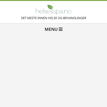
Skip
to
H
content
DET MESTE INNEN HELSE OG BEHANDLINGER
Primary
e
MENU
Navigation
Menu
l
s
e
&