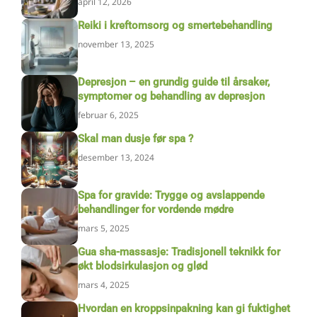
april 12, 2026
Reiki i kreftomsorg og smertebehandling
november 13, 2025
Depresjon – en grundig guide til årsaker,
symptomer og behandling av depresjon
februar 6, 2025
Skal man dusje før spa ?
desember 13, 2024
Spa for gravide: Trygge og avslappende
behandlinger for vordende mødre
mars 5, 2025
Gua sha-massasje: Tradisjonell teknikk for
økt blodsirkulasjon og glød
mars 4, 2025
Hvordan en kroppsinpakning kan gi fuktighet