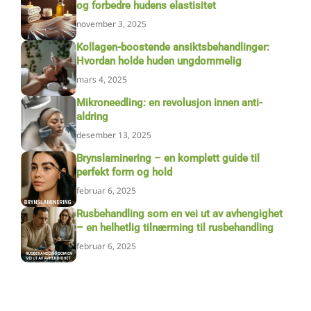
og forbedre hudens elastisitet
november 3, 2025
Kollagen-boostende ansiktsbehandlinger:
Hvordan holde huden ungdommelig
mars 4, 2025
Mikroneedling: en revolusjon innen anti-
aldring
desember 13, 2025
Brynslaminering – en komplett guide til
perfekt form og hold
februar 6, 2025
Rusbehandling som en vei ut av avhengighet
– en helhetlig tilnærming til rusbehandling
februar 6, 2025