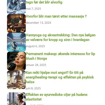
tegn før det blir alvorlig
mai 7, 2025
Hvorfor blir man tørst etter massasje ?
desember 13, 2024
Vannyoga og akvastrekking: Den nye bølgen
av velvære for kropp og sinn i hverdagen
august 6, 2025
Permanent makeup: økende interesse for lip
blush i Norge
januar 28, 2025
Kan reiki hjelpe mot angst? En titt på
energihealing-terapi og effekten på psykisk
helse
juni 8, 2025
Effekten av ayurvediske oljer på hudens
elastisitet