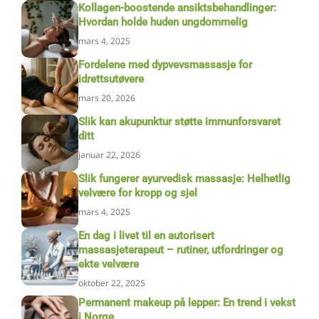
Kollagen-boostende ansiktsbehandlinger:
Hvordan holde huden ungdommelig
mars 4, 2025
Fordelene med dypvevsmassasje for
idrettsutøvere
mars 20, 2026
Slik kan akupunktur støtte immunforsvaret
ditt
januar 22, 2026
Slik fungerer ayurvedisk massasje: Helhetlig
velvære for kropp og sjel
mars 4, 2025
En dag i livet til en autorisert
massasjeterapeut – rutiner, utfordringer og
ekte velvære
oktober 22, 2025
Permanent makeup på lepper: En trend i vekst
i Norge