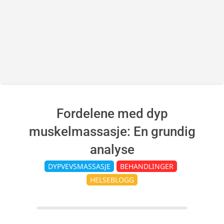
S
p
a
Fordelene med dyp
muskelmassasje: En grundig
analyse
DYPVEVSMASSASJE
BEHANDLINGER
HELSEBLOGG