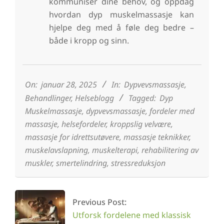
kommuniser dine behov, og oppdag
hvordan dyp muskelmassasje kan
hjelpe deg med å føle deg bedre –
både i kropp og sinn.
2025-
01-
28
On:
januar 28, 2025
In:
Dypvevsmassasje
,
Behandlinger
,
Helseblogg
Tagged:
Dyp
Muskelmassasje
,
dypvevsmassasje
,
fordeler med
massasje
,
helsefordeler
,
kroppslig velvære
,
massasje for idrettsutøvere
,
massasje teknikker
,
muskelavslapning
,
muskelterapi
,
rehabilitering av
muskler
,
smertelindring
,
stressreduksjon
Previous Post:
Utforsk fordelene med klassisk