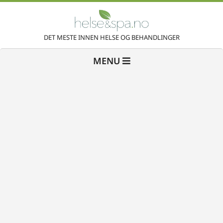
Skip
to
H
content
DET MESTE INNEN HELSE OG BEHANDLINGER
Primary
e
MENU
Navigation
Menu
l
s
e
&