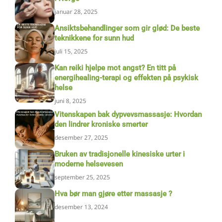
januar 28, 2025
Ansiktsbehandlinger som gir glød: De beste
teknikkene for sunn hud
juli 15, 2025
Kan reiki hjelpe mot angst? En titt på
energihealing-terapi og effekten på psykisk
helse
juni 8, 2025
Vitenskapen bak dypvevsmassasje: Hvordan
den lindrer kroniske smerter
desember 27, 2025
Bruken av tradisjonelle kinesiske urter i
moderne helsevesen
september 25, 2025
Hva bør man gjøre etter massasje ?
desember 13, 2024