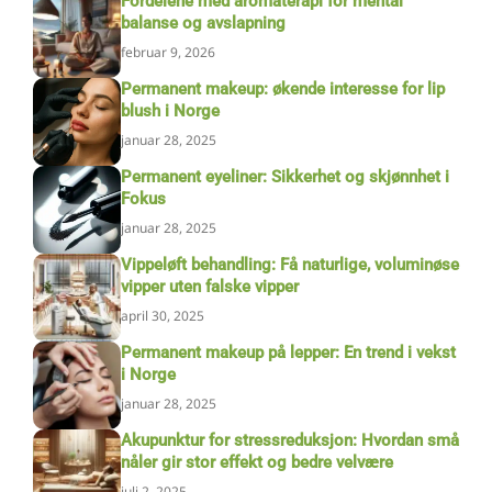
Fordelene med aromaterapi for mental
balanse og avslapning
februar 9, 2026
Permanent makeup: økende interesse for lip
blush i Norge
januar 28, 2025
Permanent eyeliner: Sikkerhet og skjønnhet i
Fokus
januar 28, 2025
Vippeløft behandling: Få naturlige, voluminøse
vipper uten falske vipper
april 30, 2025
Permanent makeup på lepper: En trend i vekst
i Norge
januar 28, 2025
Akupunktur for stressreduksjon: Hvordan små
nåler gir stor effekt og bedre velvære
juli 2, 2025