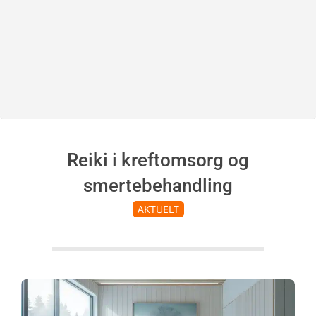
S
p
a
Reiki i kreftomsorg og
smertebehandling
AKTUELT