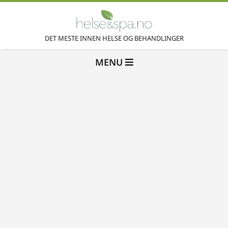
Skip
to
H
content
DET MESTE INNEN HELSE OG BEHANDLINGER
Primary
e
MENU
Navigation
Menu
l
s
e
&