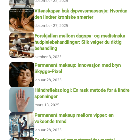
desember 22, 2025
Vitenskapen bak dypvevsmassasje: Hvordan
den lindrer kroniske smerter
desember 27, 2025
Forskjellen mellom dagspa- og medisinske
hudpleiebehandlinger: Slik velger du riktig
behandling
oktober 3, 2025
Permanent makeup: Innovasjon med bryn
Skygge-Pixel
januar 28, 2025
Håndrefleksologi: En rask metode for å lindre
spenninger
mars 13, 2025
Permanent makeup mellom vipper: en
voksende trend
januar 28, 2025