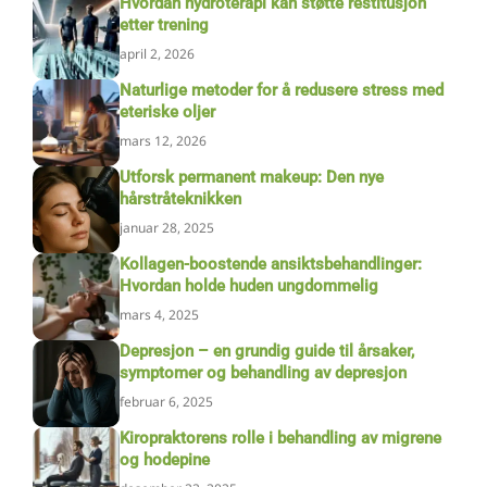
Hvordan hydroterapi kan støtte restitusjon
etter trening
april 2, 2026
Naturlige metoder for å redusere stress med
eteriske oljer
mars 12, 2026
Utforsk permanent makeup: Den nye
hårstråteknikken
januar 28, 2025
Kollagen-boostende ansiktsbehandlinger:
Hvordan holde huden ungdommelig
mars 4, 2025
Depresjon – en grundig guide til årsaker,
symptomer og behandling av depresjon
februar 6, 2025
Kiropraktorens rolle i behandling av migrene
og hodepine