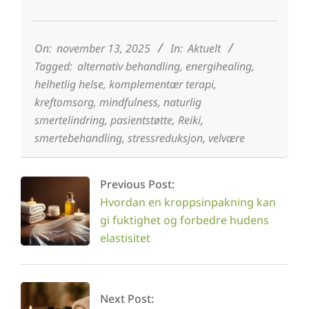
2025-
11-
13
On:
november 13, 2025
In:
Aktuelt
Tagged:
alternativ behandling
,
energihealing
,
helhetlig helse
,
komplementær terapi
,
kreftomsorg
,
mindfulness
,
naturlig
smertelindring
,
pasientstøtte
,
Reiki
,
smertebehandling
,
stressreduksjon
,
velvære
Previous Post:
Hvordan en kroppsinpakning kan
gi fuktighet og forbedre hudens
elastisitet
Next Post: